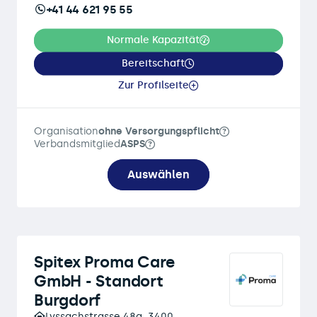
+41 44 621 95 55
Normale Kapazität
Bereitschaft
Zur Profilseite
Organisation
ohne Versorgungspflicht
Verbandsmitglied
ASPS
Auswählen
Spitex Proma Care
GmbH - Standort
Burgdorf
Lyssachstrasse 48a, 3400