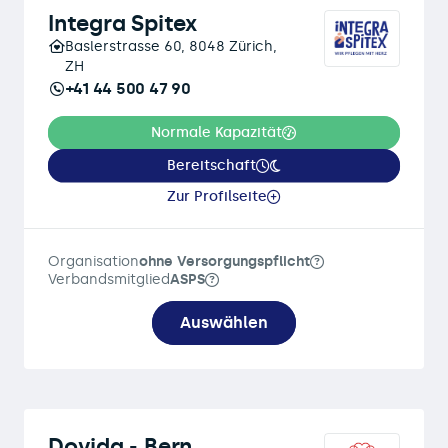
Integra Spitex
Baslerstrasse 60, 8048 Zürich,
ZH
+41 44 500 47 90
Normale Kapazität
Bereitschaft
Zur Profilseite
Organisation
ohne Versorgungspflicht
Verbandsmitglied
ASPS
Auswählen
Dovida - Bern