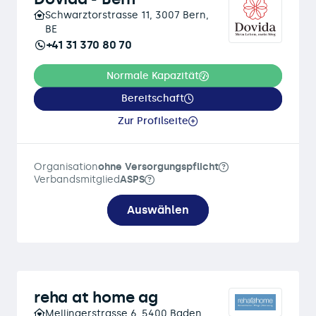
Schwarztorstrasse 11, 3007 Bern,
BE
+41 31 370 80 70
Normale Kapazität
Bereitschaft
Zur Profilseite
Organisation
ohne Versorgungspflicht
Verbandsmitglied
ASPS
Auswählen
reha at home ag
Mellingerstrasse 6, 5400 Baden,