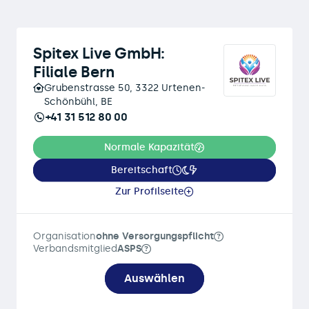
Spitex Live GmbH:
Filiale Bern
Grubenstrasse 50, 3322 Urtenen-
Schönbühl, BE
+41 31 512 80 00
Normale Kapazität
Bereitschaft
Zur Profilseite
Organisation
ohne Versorgungspflicht
Verbandsmitglied
ASPS
Auswählen