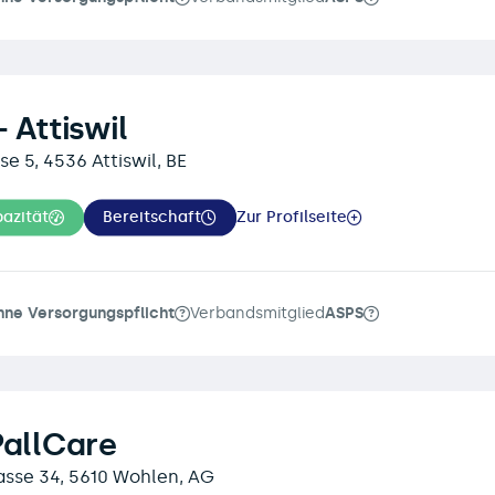
 Attiswil
se 5, 4536 Attiswil, BE
azität
Bereitschaft
Zur Profilseite
hne Versorgungspflicht
Verbandsmitglied
ASPS
PallCare
asse 34, 5610 Wohlen, AG