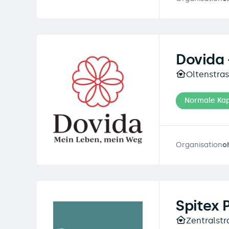
Dovida -
Oltenstras
Normale Kap
Organisation
o
Spitex 
Zentralstr