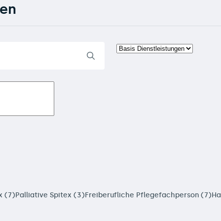
den
x (7)
Palliative Spitex (3)
Freiberufliche Pflegefachperson (7)
Ha