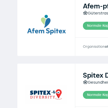
Afem-p
Güterstras
Normale Kap
Organisation
o
Spitex 
Gesundhei
Normale Kap