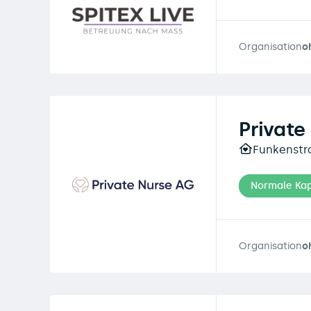
Organisation
o
Private
Funkenstra
Normale Kap
Organisation
o