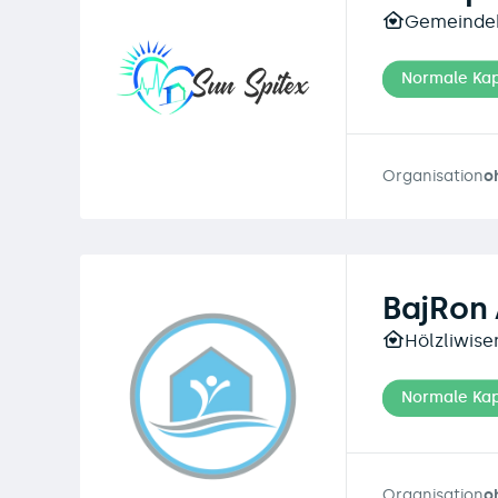
Gemeindeh
Normale Kap
Organisation
o
BajRon
Hölzliwise
Normale Kap
Organisation
o