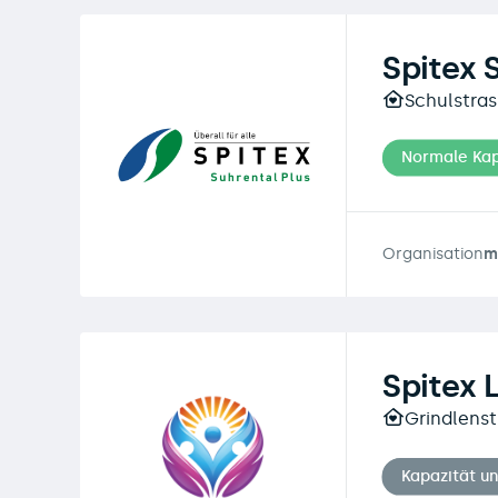
Spitex 
Schulstras
Normale Kap
Organisation
m
Spitex 
Grindlenst
Kapazität u