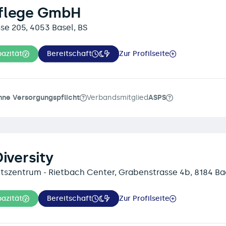
flege GmbH
se 205, 4053 Basel, BS
azität
Bereitschaft
Zur Profilseite
hne Versorgungspflicht
Verbandsmitglied
ASPS
Diversity
tszentrum - Rietbach Center, Grabenstrasse 4b, 8184 B
azität
Bereitschaft
Zur Profilseite