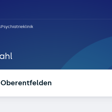
k
Psychiatrieklinik
ntfelden
ahl
 Oberentfelden