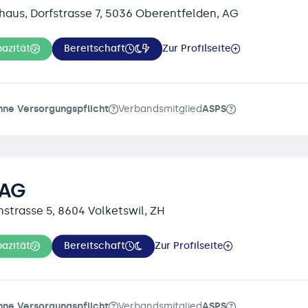
aus, Dorfstrasse 7, 5036 Oberentfelden, AG
azität
Bereitschaft
Zur Profilseite
hne Versorgungspflicht
Verbandsmitglied
ASPS
 AG
nstrasse 5, 8604 Volketswil, ZH
azität
Bereitschaft
Zur Profilseite
hne Versorgungspflicht
Verbandsmitglied
ASPS