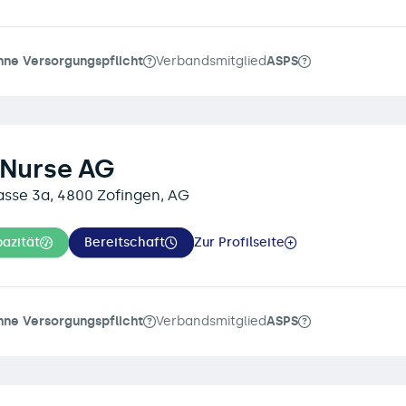
hne Versorgungspflicht
Verbandsmitglied
ASPS
 Nurse AG
sse 3a, 4800 Zofingen, AG
azität
Bereitschaft
Zur Profilseite
hne Versorgungspflicht
Verbandsmitglied
ASPS