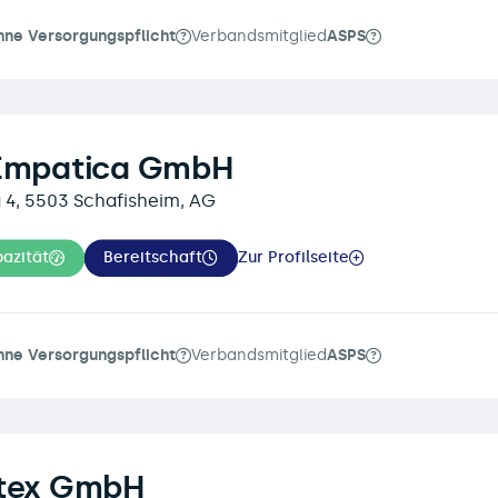
hne Versorgungspflicht
Verbandsmitglied
ASPS
 Empatica GmbH
, 5503 Schafisheim, AG
azität
Bereitschaft
Zur Profilseite
hne Versorgungspflicht
Verbandsmitglied
ASPS
itex GmbH