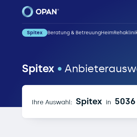
Spitex
Beratung & Betreuung
Heim
Rehaklini
Spitex in 5036 Obere
Spitex
•
Anbieterausw
Spitex
5036
Ihre Auswahl:
in