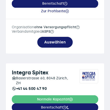
Bereitschaft
Zur Profilseite
Organisation
ohne Versorgungspflicht
Verbandsmitglied
ASPS
Auswählen
Integra Spitex
Baslerstrasse 60, 8048 Zürich,
ZH
+41 44 500 47 90
Normale Kapazität
Bereitschaft