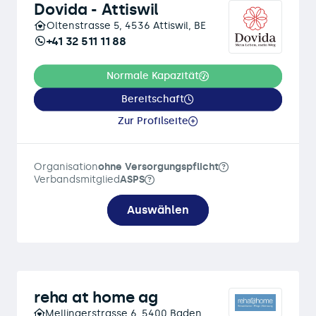
Dovida - Attiswil
Oltenstrasse 5, 4536 Attiswil, BE
+41 32 511 11 88
Normale Kapazität
Bereitschaft
Zur Profilseite
Organisation
ohne Versorgungspflicht
Verbandsmitglied
ASPS
Auswählen
reha at home ag
Mellingerstrasse 6, 5400 Baden,