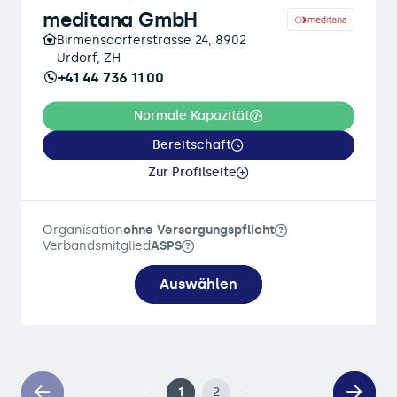
meditana GmbH
Birmensdorferstrasse 24, 8902
Urdorf, ZH
+41 44 736 11 00
Normale Kapazität
Bereitschaft
Zur Profilseite
Organisation
ohne Versorgungspflicht
Verbandsmitglied
ASPS
Auswählen
1
2