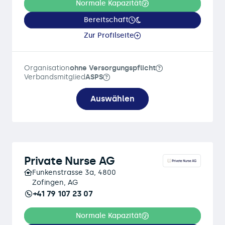
Normale Kapazität
Bereitschaft
Zur Profilseite
Organisation
ohne Versorgungspflicht
Verbandsmitglied
ASPS
Auswählen
Private Nurse AG
Funkenstrasse 3a, 4800
Zofingen, AG
+41 79 107 23 07
Normale Kapazität