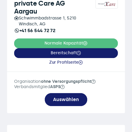
private Care AG
Aargau
Schwimmbadstrasse 1, 5210
Windisch, AG
+41 56 544 72 72
Normale Kapazität
Bereitschaft
Zur Profilseite
Organisation
ohne Versorgungspflicht
Verbandsmitglied
ASPS
Auswählen