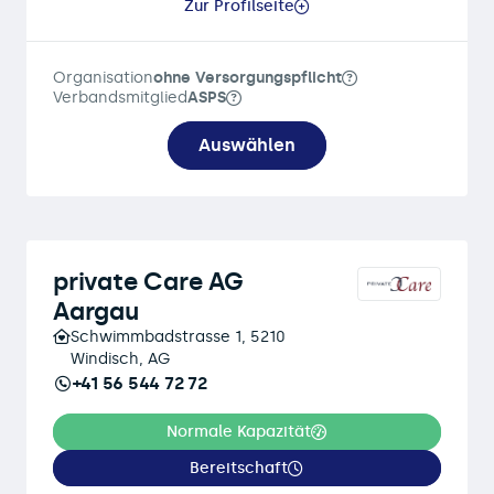
Zur Profilseite
Organisation
ohne Versorgungspflicht
Verbandsmitglied
ASPS
Auswählen
private Care AG
Aargau
Schwimmbadstrasse 1, 5210
Windisch, AG
+41 56 544 72 72
Normale Kapazität
Bereitschaft