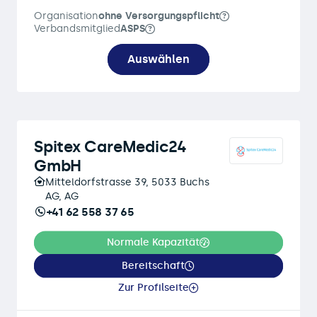
Organisation
ohne Versorgungspflicht
Verbandsmitglied
ASPS
Auswählen
Spitex CareMedic24
GmbH
Mitteldorfstrasse 39, 5033 Buchs
AG, AG
+41 62 558 37 65
Normale Kapazität
Bereitschaft
Zur Profilseite