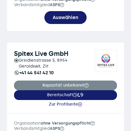
Verbandsmitglied
ASPS
Auswählen
Spitex Live GmbH
Grindlenstrasse 5, 8954
Geroldswil, ZH
+41 44 541 42 10
Kapazität unbekannt
Bereitschaft
Zur Profilseite
Organisation
ohne Versorgungspflicht
Verbandsmitglied
ASPS