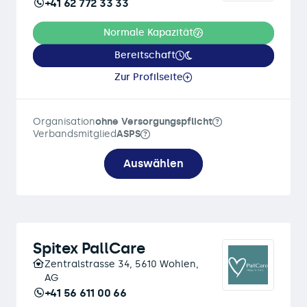
+41 62 772 33 33
Normale Kapazität
Bereitschaft
Zur Profilseite
Organisation
ohne Versorgungspflicht
Verbandsmitglied
ASPS
Auswählen
Spitex PallCare
Zentralstrasse 34, 5610 Wohlen,
AG
+41 56 611 00 66