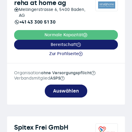
reha at home ag
Mellingerstrasse 6, 5400 Baden,
AG
+41 43 300 51 30
Normale Kapazität
Bereitschaft
Zur Profilseite
Organisation
ohne Versorgungspflicht
Verbandsmitglied
ASPS
Auswählen
Spitex Frei GmbH