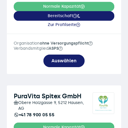
Normale Kapazität
Bereitschaft
Zur Profilseite
Organisation
ohne Versorgungspflicht
Verbandsmitglied
ASPS
Auswählen
PuraVita Spitex GmbH
Obere Holzgasse 9, 5212 Hausen,
AG
+41 78 900 05 55
Normale Kapazität