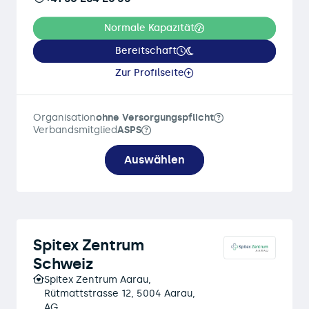
Normale Kapazität
Bereitschaft
Zur Profilseite
Organisation
ohne Versorgungspflicht
Verbandsmitglied
ASPS
Auswählen
Spitex Zentrum
Schweiz
Spitex Zentrum Aarau,
Rütmattstrasse 12, 5004 Aarau,
AG