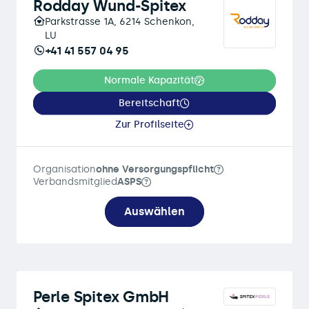
Rodday Wund-Spitex
Parkstrasse 1A, 6214 Schenkon,
LU
+41 41 557 04 95
Normale Kapazität
Bereitschaft
Zur Profilseite
Organisation
ohne Versorgungspflicht
Verbandsmitglied
ASPS
Auswählen
Perle Spitex GmbH