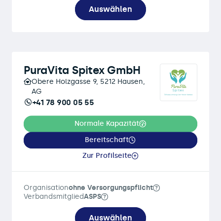
Auswählen
PuraVita Spitex GmbH
Obere Holzgasse 9, 5212 Hausen,
AG
+41 78 900 05 55
Normale Kapazität
Bereitschaft
Zur Profilseite
Organisation
ohne Versorgungspflicht
Verbandsmitglied
ASPS
Auswählen