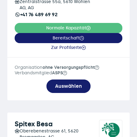
Zentralstrasse 55a, 5610 Wohlen
AG, AG
+41 76 489 69 92
Normale Kapazität
Bereitschaft
Zur Profilseite
Organisation
ohne Versorgungspflicht
Verbandsmitglied
ASPS
Auswählen
Spitex Besa
Oberebenestrasse 61, 5620