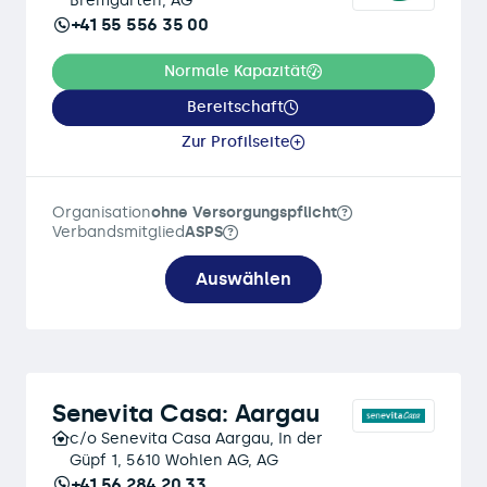
Bremgarten, AG
+41 55 556 35 00
Normale Kapazität
Bereitschaft
Zur Profilseite
Organisation
ohne Versorgungspflicht
Verbandsmitglied
ASPS
Auswählen
Senevita Casa: Aargau
c/o Senevita Casa Aargau, In der
Güpf 1, 5610 Wohlen AG, AG
+41 56 284 20 33