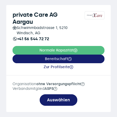
private Care AG
Aargau
Schwimmbadstrasse 1, 5210
Windisch, AG
+41 56 544 72 72
Normale Kapazität
Bereitschaft
Zur Profilseite
Organisation
ohne Versorgungspflicht
Verbandsmitglied
ASPS
Auswählen