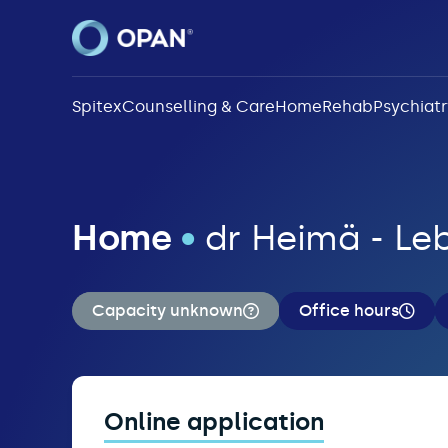
Spitex
Counselling & Care
Home
Rehab
Psychiatr
Home
•
dr Heimä - Leb
Capacity unknown
Office hours
Online application