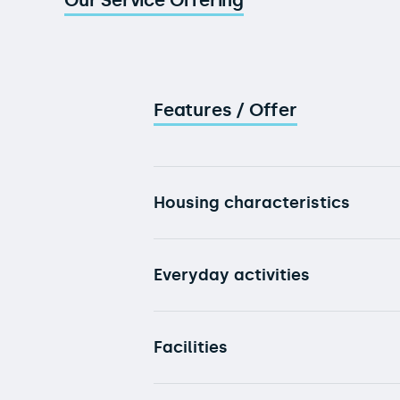
Our Service Offering
Features / Offer
Housing characteristics
Everyday activities
Facilities