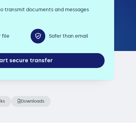
u to transmit documents and messages
file
Safer than email
art secure transfer
rks
Downloads