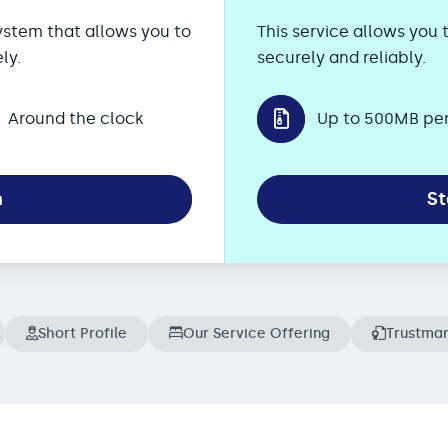
ystem that allows you to
This service allows yo
ly.
securely and reliably.
Around the clock
Up to 500MB per 
n
St
Short Profile
Our Service Offering
Trustma