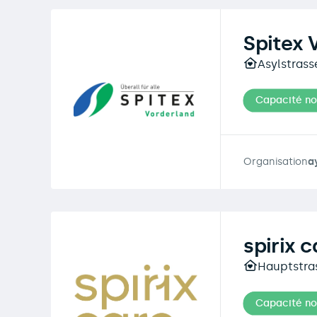
Spitex 
Asylstrass
Capacité n
Organisation
a
spirix 
Hauptstras
Capacité n