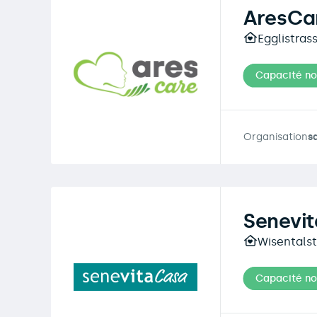
AresCa
Egglistras
Capacité n
Organisation
s
Senevit
Wisentalst
Capacité n