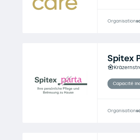
Organisation
s
Spitex 
Kräzernstr
Capacité in
Organisation
s