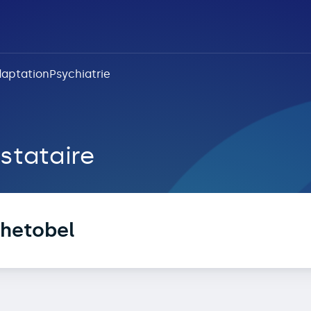
aptation
Psychiatrie
el
stataire
hetobel