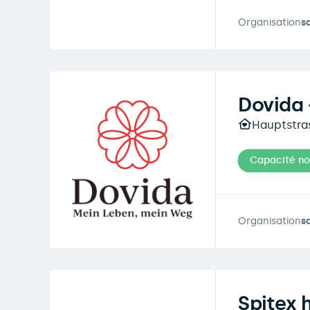
Organisation
s
Dovida 
Hauptstras
Capacité n
Organisation
s
Spitex