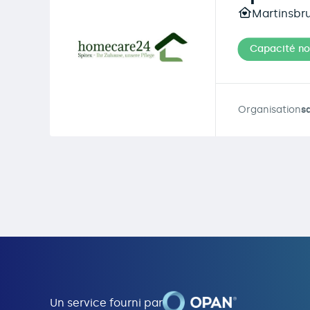
Martinsbru
Capacité n
Organisation
s
Un service fourni par