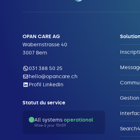
OPAN CARE AG
Solutio
Wabernstrasse 40
Inscript
3007 Bern
Messag
031 388 50 25
hello@opancare.ch
Commun
Profil LinkedIn
Gestion
Statut du service
Interfac
All systems
operational
Mise à jour 15h59
Search