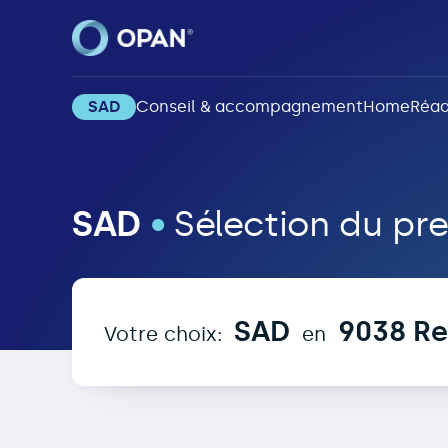
SAD
Conseil & accompagnement
Home
Réad
SAD in 9038 Rehetob
SAD
•
Sélection du pre
SAD
9038 Re
Votre choix:
en