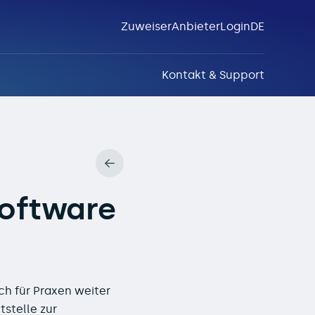
Zuweiser
Anbieter
Login
DE
Kontakt & Support
edo!
software
h für Praxen weiter
tstelle zur