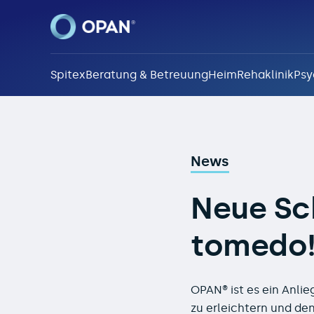
Spitex
Beratung & Betreuung
Heim
Rehaklinik
Psy
Neue Schnittstelle z
News
Neue Sch
tomedo
OPAN® ist es ein Anli
zu erleichtern und den