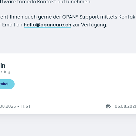
ssoftware tomedo Kontakt aufzunehmen.
teht Ihnen auch gerne der
OPAN® Support
mittels Kontak
r Email an
hello@opancare.ch
zur Verfügung.
in
eting
tikel
08.2025 • 11:51
05.08.2025