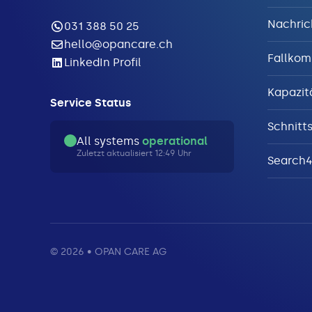
Nachric
031 388 50 25
hello@opancare.ch
Fallkom
LinkedIn Profil
Kapazi
Service Status
Schnitts
All systems
operational
Zuletzt aktualisiert 12:49 Uhr
Search
© 2026 • OPAN CARE AG