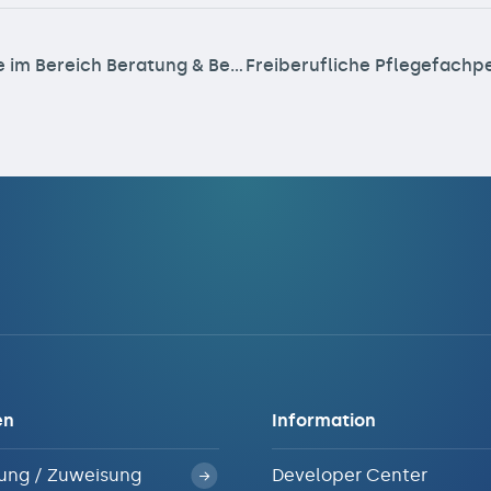
ung: Mit OPAN® flexible und individuelle Unterstützungsmöglichkeiten finden
Freiberufliche Pflegefachpersonen be
en
Information
ung / Zuweisung
Developer Center