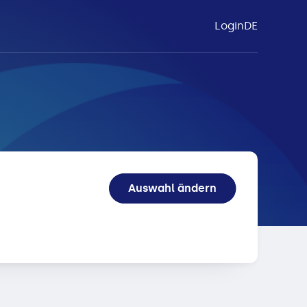
Login
DE
itex
Auswahl ändern