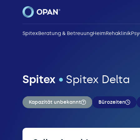
Spitex
Beratung & Betreuung
Heim
Rehaklinik
Psy
Spitex
•
Spitex Delta
Kapazität unbekannt
Bürozeiten