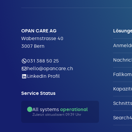
OPAN CARE AG
Lösung
Wabernstrasse 40
Anmeld
3007 Bern
Nachric
031 388 50 25
hello@opancare.ch
Fallkom
LinkedIn Profil
Kapazi
Service Status
Schnitts
All systems
operational
Zuletzt aktualisiert 09:39 Uhr
Search