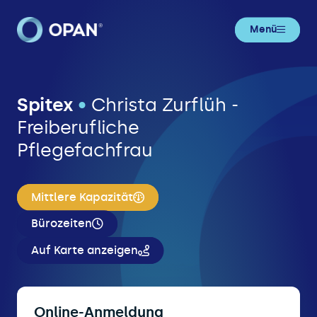
Menü
Spitex
•
Christa Zurflüh -
Freiberufliche
Pflegefachfrau
Mittlere Kapazität
Bürozeiten
Auf Karte anzeigen
Online-Anmeldung