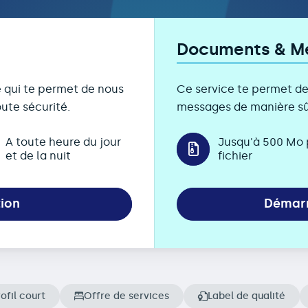
Documents & M
e qui te permet de nous
Ce service te permet d
ute sécurité.
messages de manière sûr
A toute heure du jour
Jusqu'à 500 Mo 
et de la nuit
fichier
tion
Démarr
ofil court
Offre de services
Label de qualité