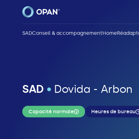
SAD
Conseil & accompagnement
Home
Réadapt
SAD
•
Dovida - Arbon
Capacité normale
Heures de bureau