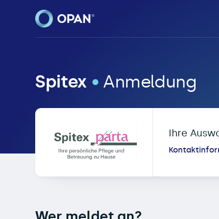
OPAN® • Online-Patie
Spitex
•
Anmeldung
Ihre Ausw
Kontaktinfo
Wer meldet an?