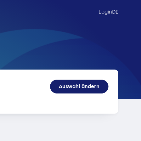
Login
DE
itex
Auswahl ändern