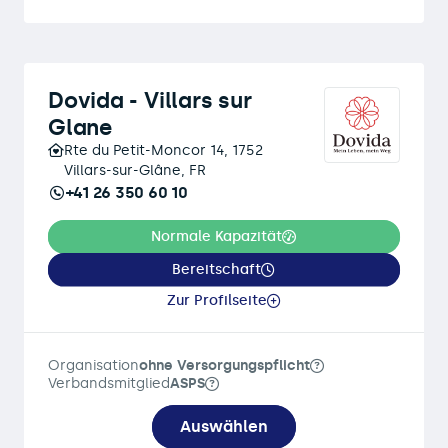
Dovida - Villars sur
Glane
Rte du Petit-Moncor 14, 1752
Villars-sur-Glâne, FR
+41 26 350 60 10
Normale Kapazität
Bereitschaft
Zur Profilseite
Organisation
ohne Versorgungspflicht
Verbandsmitglied
ASPS
Auswählen