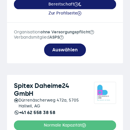
Bereitschaft
Zur Profilseite
Organisation
ohne Versorgungspflicht
Verbandsmitglied
ASPS
Auswählen
Spitex Daheime24
GmbH
Dürrenäscherweg 472a, 5705
Hallwil, AG
+41 62 558 38 58
Normale Kapazität