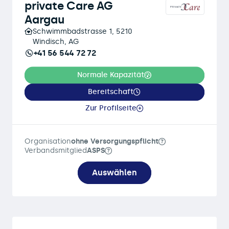
private Care AG
Aargau
Schwimmbadstrasse 1, 5210
Windisch, AG
+41 56 544 72 72
Normale Kapazität
Bereitschaft
Zur Profilseite
Organisation
ohne Versorgungspflicht
Verbandsmitglied
ASPS
Auswählen