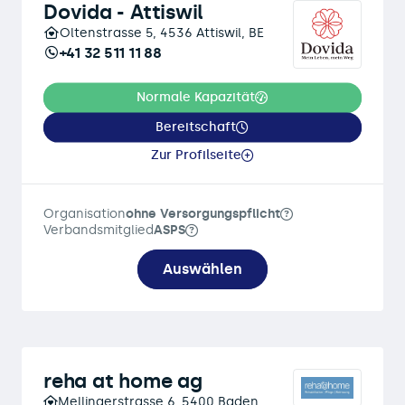
Dovida - Attiswil
Oltenstrasse 5, 4536 Attiswil, BE
+41 32 511 11 88
Normale Kapazität
Bereitschaft
Zur Profilseite
Organisation
ohne Versorgungspflicht
Verbandsmitglied
ASPS
Auswählen
reha at home ag
Mellingerstrasse 6, 5400 Baden,