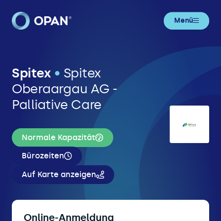
Menü
Spitex
•
Spitex
Oberaargau AG -
Palliative Care
Normale Kapazität
Bürozeiten
Auf Karte anzeigen
Online-Anmeldung