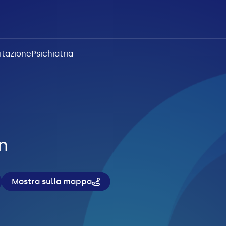
litazione
Psichiatria
n
Mostra sulla mappa