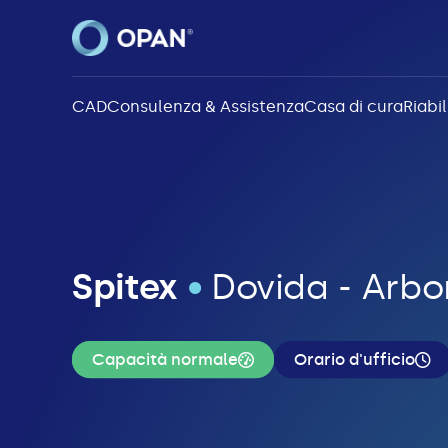
CAD
Consulenza & Assistenza
Casa di cura
Riabi
Spitex
•
Dovida - Arbo
Capacità normale
Orario d'ufficio